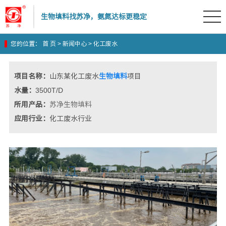
生物填料找苏净，氨氮达标更稳定
您的位置：
首 页
>
新闻中心
>
化工废水
生物填料
生物绳填料
脱氮填料
项目名称：
山东某化工废水
生物填料
项目
水量：
3500T/D
所用产品：
苏净生物填料
应用行业：
化工废水行业