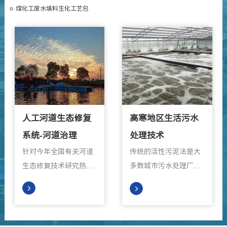
煤化工废水填料生化工艺包
人工河道生态修复
高寒地区生活污水
系统-河道治理
处理技术
针对今年全国有关河道
传统的活性污泥法是大
生态修复技术研究热
多数城市污水处理厂所
点，苏净环保新材料技
普遍使用的技术，在常
术团队研发出一种人工
温下处理效果较好。然
河道生态修复系统。该
而，我国北方地区和高
系统借鉴了生物浮动生
寒地区，污水处理效果