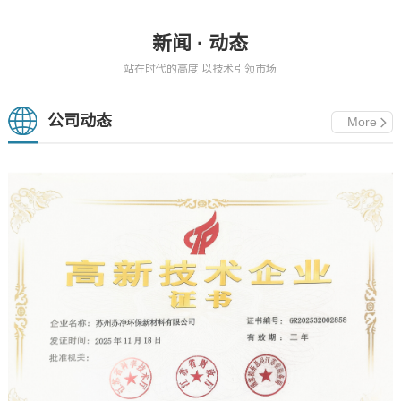
长技术，是一种可靠、
受到进水及环境温度的
新闻 · 动态
卓有成效的地表城市河
影响较大，随着水温的
道水体净化修复方法，
降低，活性污泥的活性
站在时代的高度 以技术引领市场
具有治理费用低和最大
逐渐下降，系统负荷收
程度降解污染的特点，
到严重的冲击。当温度
公司动态
More
适合于污染重、流量大
低于15℃时，微生物的
的河流和湖泊水体。生
活性将急剧下降，硝化
物固定床或浮床技术作
效果降低，出水氨氮开
为一项传统的富营养化
始升高；当温度低于
水体水质治理技术，采
8℃，部分微生物处于
用现代农艺和生态工程
休眠状态，出水氨氮超
措施，综合集成水面无
标；当温度低于4℃，
土的植物种植，利用生
绝大部分微生物进入休
态原理消除自然水体中
眠期甚至死亡，系统硝
的有机污染物、氮和
化作用几乎停止。同时
磷。用人工生物膜反应
低温环境造成丝状菌大