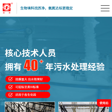
生物填料找苏净，氨氮达标更稳定
生物填料
生物绳填料
脱氮填料