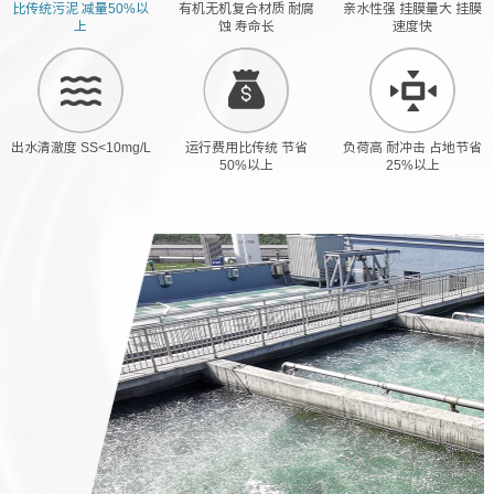
比传统污泥 减量50%以
有机无机复合材质 耐腐
亲水性强 挂膜量大 挂膜
上
蚀 寿命长
速度快
出水清澈度 SS<10mg/L
运行费用比传统 节省
负荷高 耐冲击 占地节省
50%以上
25%以上