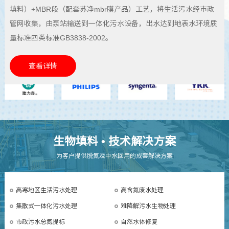
查看详情
查看详情
查看详情
查看详情
填料）+MBR段（配套苏净mbr膜产品）工艺，将生活污水经市政
氨氮＜5mg/L，总氮＜15mg/L，COD＜80mg/L工艺：预处理
查看详情
管网收集，由泵站输送到一体化污水设备，出水达到地表水环境质
→AAO（生物填料）→深度处理
量标准四类标准GB3838-2002。
查看详情
查看详情
生物填料 • 技术解决方案
为客户提供脱氮及中水回用的成套解决方案
高寒地区生活污水处理
高含氮废水处理
集散式一体化污水处理
难降解污水生物处理
市政污水总氮提标
自然水体修复